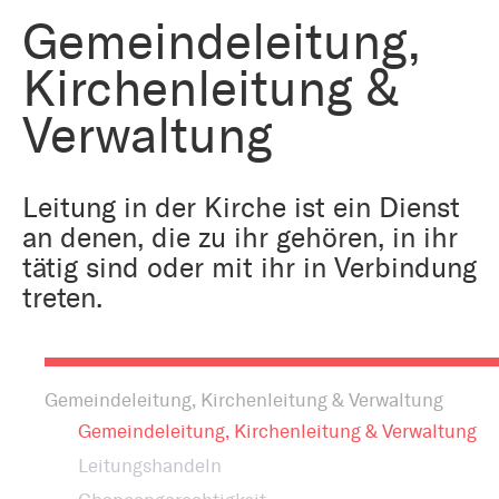
Bestattung
Kirche und Geld
Gemeindeleitung,
Aktiv gegen Missbrauch
Kirchenjahr
Kirchenleitung &
Reformprozess PUK
Bildung und Gesellschaft
Verwaltung
Ökumene
Arbeiten bei der Kirche
Tourismus
Leitung in der Kirche ist ein Dienst
Religion in der Schule
an denen, die zu ihr gehören, in ihr
tätig sind oder mit ihr in Verbindung
Weltanschauungsfragen
Kunst
treten.
Gegen Rechtsextremismus
Gemeindeleitung, Kirchenleitung & Verwaltung
Gemeindeleitung, Kirchenleitung & Verwaltung
Leitungshandeln