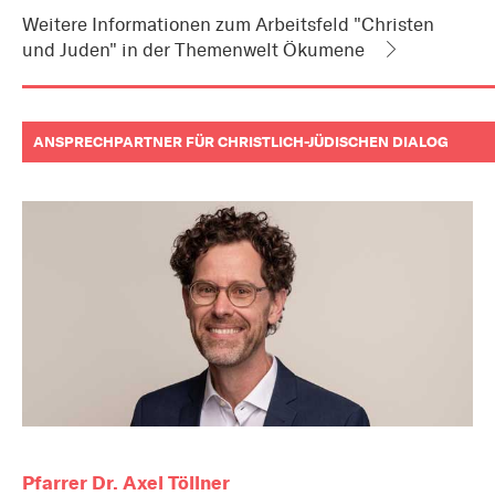
Informationen
Weitere Informationen zum Arbeitsfeld "Christen
zum
und Juden" in der Themenwelt Ökumene
Artikel
als
Downloads
oder
Links
ANSPRECHPARTNER FÜR CHRISTLICH-JÜDISCHEN DIALOG
Pfarrer Dr. Axel Töllner