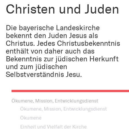
Bestattung
Kirche und Geld
Christen und Juden
Aktiv gegen Missbrauch
Kirchenjahr
Reformprozess PUK
Die bayerische Landeskirche
Bildung und Gesellschaft
Ökumene
bekennt den Juden Jesus als
Christus. Jedes Christusbekenntnis
Arbeiten bei der Kirche
Tourismus
enthält von daher auch das
Religion in der Schule
Bekenntnis zur jüdischen Herkunft
und zum jüdischen
Weltanschauungsfragen
Kunst
Selbstverständnis Jesu.
Gegen Rechtsextremismus
Ökumene, Mission, Entwicklungsdienst
Ökumene, Mission, Entwicklungsdienst
Ökumene
Einheit und Vielfalt der Kirche