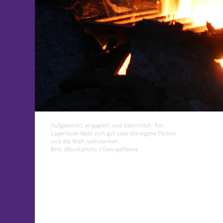
Aufgeweckt, engagiert, und besinnlich: Am
Lagerfeuer lässt sich gut über die eigene Person
und die Welt nachdenken.
Bild: iStockphoto / GeorgePeters