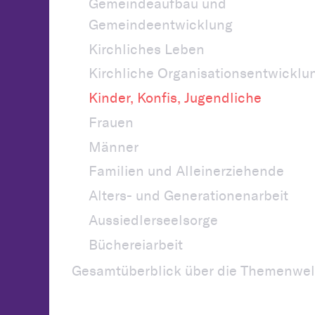
Gemeindeaufbau und
Gemeindeentwicklung
Kirchliches Leben
Kirchliche Organisationsentwicklu
Kinder, Konfis, Jugendliche
Frauen
Männer
Familien und Alleinerziehende
Alters- und Generationenarbeit
Aussiedlerseelsorge
Büchereiarbeit
Gesamtüberblick über die Themenwel