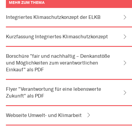
MEHR ZUM THEMA
weitere
Informationen
Integriertes Klimaschutzkonzept der ELKB
zum
Artikel
als
Downloads
Kurzfassung Integriertes Klimaschutzkonzept
oder
Links
Borschüre "fair und nachhaltig – Denkanstöße
und Möglichkeiten zum verantwortlichen
Einkauf" als PDF
Flyer "Verantwortung für eine lebenswerte
Zukunft" als PDF
Webseite Umwelt- und Klimarbeit